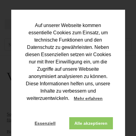
Auf unserer Webseite kommen
essentielle Cookies zum Einsatz, um
technische Funktionen und den
Datenschutz zu gewährleisten. Neben
diesen Essenziellen setzen wir Cookies
nur mit Ihrer Einwilligung ein, um die
Zugriffe auf unsere Webseite
Vollmachtsdatenbank
anonymisiert analysieren zu können.
Diese Informationen helfen uns, unsere
Inhalte zu verbessern und
weiterzuentwickeln.
Mehr erfahren
So erreichen Sie den Support der Bundessteuerberaterkammer
für spezielle und technische Fragen zur Vollmachts­datenbank:
Essenziell
Alle akzeptieren
Bitte nutzen Sie die kostenlosen Informationen über das
Hilfe-