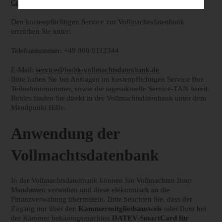
Center
.
Den kostenpflichtigen Service zur Vollmachtsdatenbank
erreichen Sie unter:
Telefonnummer: +49 800 0112344
E-Mail:
service@bstbk-vollmachtsdatenbank.de
Bitte halten Sie bei Anfragen im kostenpflichtigen Service Ihre
Teilnehmernummer, sowie die tagesaktuelle Service-TAN bereit.
Beides finden Sie direkt in der Vollmachts­datenbank unter dem
Menüpunkt Hilfe.
Anwendung der
Vollmachtsdatenbank
In der Vollmachtsdatenbank können Sie Vollmachten Ihrer
Mandanten verwalten und diese elektronisch an die
Finanzverwaltung übermitteln. Bitte beachten Sie, dass der
Zugang nur über den
Kammermitgliedsausweis
oder Ihrer bei
der Kammer bekanntgemachten
DATEV-SmartCard für