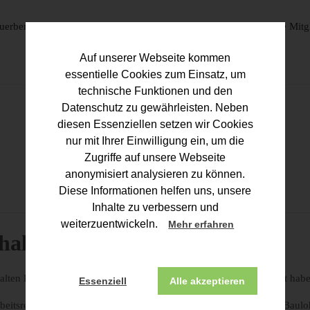
uerberater
Corona-Hilfen
Unsere Bildung
Unsere Mitg
Auf unserer Webseite kommen
essentielle Cookies zum Einsatz, um
technische Funktionen und den
Datenschutz zu gewährleisten. Neben
diesen Essenziellen setzen wir Cookies
nur mit Ihrer Einwilligung ein, um die
Zugriffe auf unsere Webseite
anonymisiert analysieren zu können.
Diese Informationen helfen uns, unsere
Inhalte zu verbessern und
weiterzuentwickeln.
Mehr erfahren
halt
ten Kanzleimitarbeiter, die sich auf den Lohnbereich spezialisiert hab
Essenziell
Alle akzeptieren
beitsrecht und in Spezialgebieten der Lohnbuchführung wie u. a. Baulo