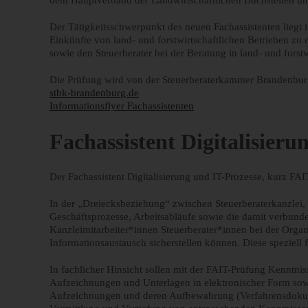
dem Hauptverband der Landwirtschaftlichen Buchstellen un
Der Tätigkeitsschwerpunkt des neuen Fachassistenten liegt 
Einkünfte von land- und forstwirtschaftlichen Betrieben z
sowie den Steuerberater bei der Beratung in land- und forst
Die Prüfung wird von der Steuerberaterkammer Brandenburg
stbk-brandenburg.de
Informationsflyer Fachassistenten
Fachassistent Digitalisieru
Der Fachassistent Digitalisierung und IT-Prozesse, kurz FA
In der „Dreiecksbeziehung“ zwischen Steuerberaterkanzlei
Geschäftsprozesse, Arbeitsabläufe sowie die damit verbunde
Kanzleimitarbeiter*innen Steuerberater*innen bei der Orga
Informationsaustausch sicherstellen können. Diese speziell 
In fachlicher Hinsicht sollen mit der FAIT-Prüfung Kenntn
Aufzeichnungen und Unterlagen in elektronischer Form so
Aufzeichnungen und deren Aufbewahrung (Verfahrensdokument