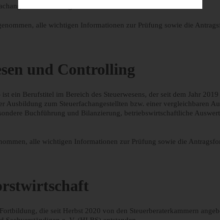
achangestellten hinausgeht.
enommen, alle wichtigen Informationen zur Prüfung sowie die Antragsf
sen und Controlling
t ein Berufstitel im Bereich des Steuerwesens, der seit dem Jahr 2019
ner Ausbildung zum Steuerfachangestellten bzw. einer vergleichbaren A
ndere Buchführung und Bilanzierung, betriebswirtschaftliche Auswertu
ommen, alle wichtigen Informationen zur Prüfung sowie die Antragsfor
rstwirtschaft
e Fortbildung, die seit Herbst 2020 von den Steuerberaterkammern angeb