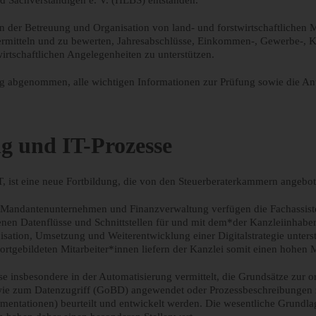
d Sachverständigen e. V. (HLBS) entstanden.
in der Betreuung und Organisation von land- und forstwirtschaftlichen
u ermitteln und zu bewerten, Jahresabschlüsse, Einkommen-, Gewerbe-, 
wirtschaftlichen Angelegenheiten zu unterstützen.
 abgenommen, alle wichtigen Informationen zur Prüfung sowie die Ant
ng und IT-Prozesse
IT, ist eine neue Fortbildung, die von den Steuerberaterkammern angebo
, Mandantenunternehmen und Finanzverwaltung verfügen die Fachassist
nen Datenflüsse und Schnittstellen für und mit dem*der Kanzleiinhaber*i
nisation, Umsetzung und Weiterentwicklung einer Digitalstrategie unter
fortgebildeten Mitarbeiter*innen liefern der Kanzlei somit einen hohen 
isse insbesondere in der Automatisierung vermittelt, die Grundsätze 
wie zum Datenzugriff (GoBD) angewendet oder Prozessbeschreibungen 
ationen) beurteilt und entwickelt werden. Die wesentliche Grundlage 