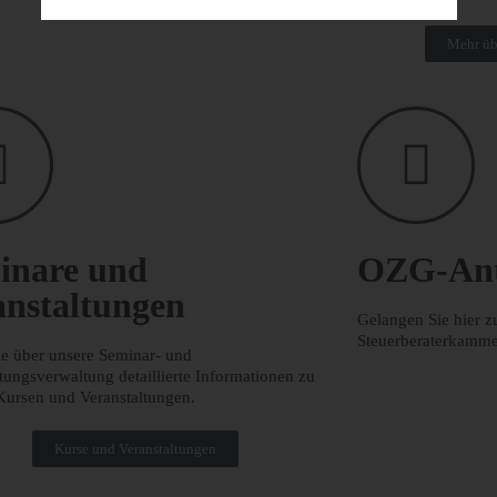
Mehr üb
inare und
OZG-Ant
anstaltungen
Gelangen Sie hier 
Steuerberaterkamme
ie über unsere Seminar- und
tungsverwaltung detaillierte Informationen zu
Kursen und Veranstaltungen.
Kurse und Veranstaltungen