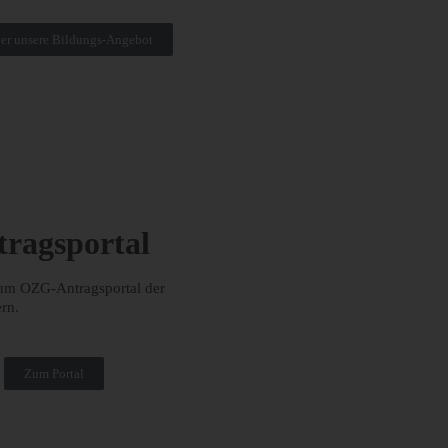
er unsere Bildungs-Angebot
ragsportal
zum OZG-Antragsportal der
rn.
Zum Portal