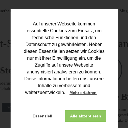
uerberater
Corona-Hilfen
Unsere Bildung
Unsere Mitg
Auf unserer Webseite kommen
essentielle Cookies zum Einsatz, um
technische Funktionen und den
t-Seite der Steuerberater-K
Datenschutz zu gewährleisten. Neben
diesen Essenziellen setzen wir Cookies
nur mit Ihrer Einwilligung ein, um die
Zugriffe auf unsere Webseite
Steuer-Berater
anonymisiert analysieren zu können.
Diese Informationen helfen uns, unsere
rderungen, das Berufs-Recht, die Leistungen
Inhalte zu verbessern und
Gehalt von Steuer-Beratern.
weiterzuentwickeln.
Mehr erfahren
Unsere B
Mehr über den Beruf Steuer-Berater
Informationen zum 
Steuerfach-Angestel
Essenziell
Alle akzeptieren
Ausbildungsplatz-B