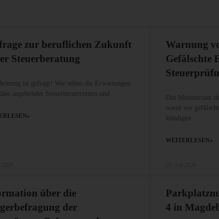
rage zur beruflichen Zukunft
Warnung vo
der Steuerberatung
Gefälschte 
Steuerprüf
Meinung ist gefragt! Wie sehen die Erwartungen
läne angehender Steuerberaterinnen und
Das Ministerium de
warnt vor gefälsch
ERLESEN»
kündigen
WEITERLESEN»
i 2026
20. Juli 2026
ormation über die
Parkplatzn
gerbefragung der
4 in Magde